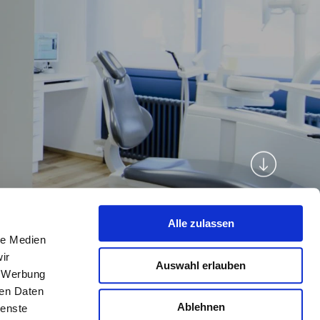
Alle zulassen
le Medien
ir
Auswahl erlauben
, Werbung
ren Daten
Ablehnen
ienste