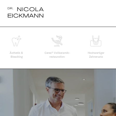
®
Ästhetik & 
Cerec
 Vollkeramik-
Hochwertiger
Bleaching
restauration
Zahnersatz