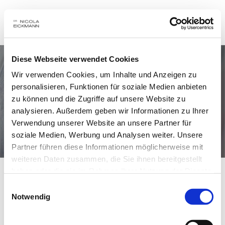
Diese Webseite verwendet Cookies
Wir verwenden Cookies, um Inhalte und Anzeigen zu
personalisieren, Funktionen für soziale Medien anbieten
zu können und die Zugriffe auf unsere Website zu
analysieren. Außerdem geben wir Informationen zu Ihrer
®
CEREC
Verwendung unserer Website an unsere Partner für
Vollkeramikrestauration
soziale Medien, Werbung und Analysen weiter. Unsere
Partner führen diese Informationen möglicherweise mit
weiteren Daten zusammen, die Sie ihnen bereitgestellt
haben oder die sie im Rahmen Ihrer Nutzung der Dienste
®
gesammelt haben.
Was ist das CEREC
?
Einwilligungsauswahl
Notwendig
®
CEREC
 (aus dem Englischen: 
ce
ramic 